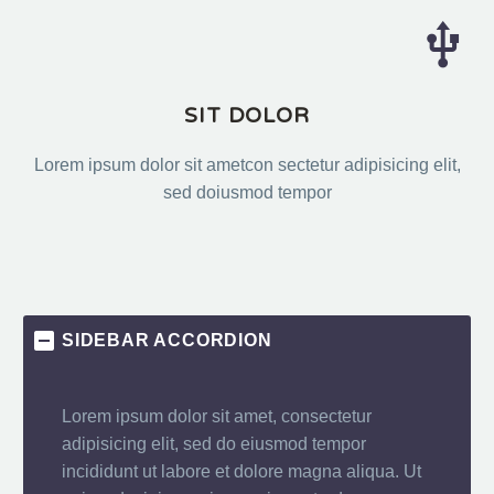


SIT DOLOR
Lorem ipsum dolor sit ametcon sectetur adipisicing elit,
sed doiusmod tempor
SIDEBAR ACCORDION
Lorem ipsum dolor sit amet, consectetur
adipisicing elit, sed do eiusmod tempor
incididunt ut labore et dolore magna aliqua. Ut