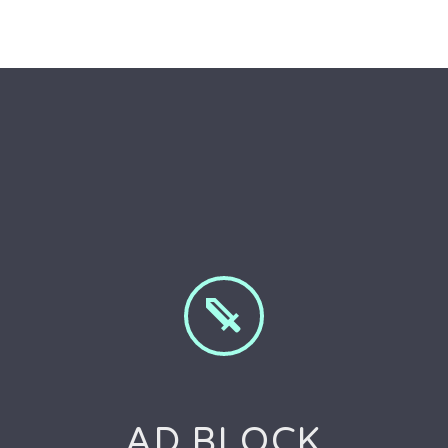


AD BLOCK