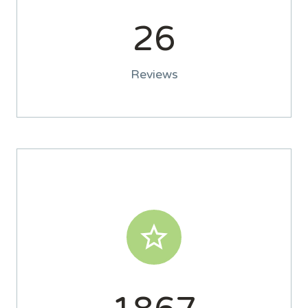
2
6
Reviews

