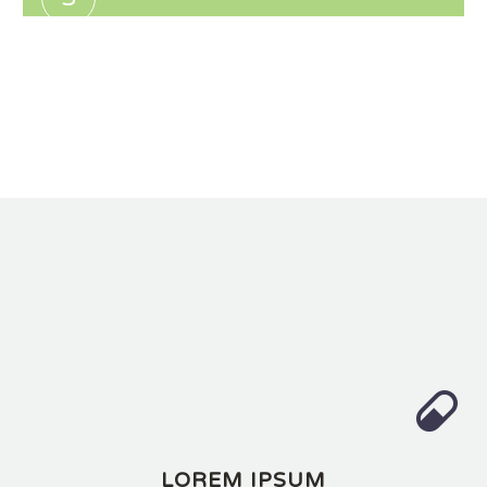


LOREM IPSUM