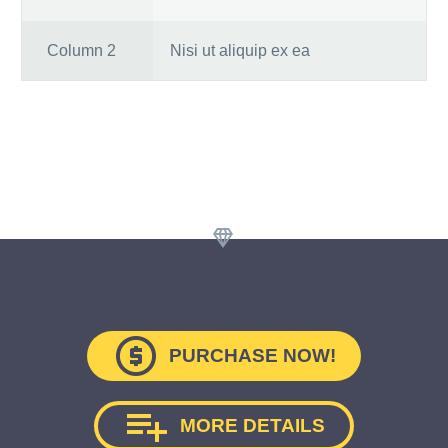
Column 2
Nisi ut aliquip ex ea



PURCHASE NOW!

MORE DETAILS