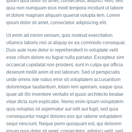
ipsum quia dolor sit amet, consectetur, adipisci velit, sed
quia non numquam eius modi tempora incidunt ut labore
et dolore magnam aliquam quaerat volupta tem. Lorem
ipsum dolor sit amet, consectetur adipisicing elit.
Ut enim ad minim veniam, quis nostrud exercitation
ullamco laboris nisi ut aliquip ex ea commodo consequat.
Duis aute irure dolor in reprehenderit in voluptate velit
esse cillum dolore eu fugiat nulla pariatur. Excepteur sint
occaecat cupidatat non proident, sunt in culpa qui officia
deserunt mollit anim id est laborum. Sed ut perspiciatis
unde omnis iste natus error sit voluptatem accusantium
doloremque laudantium, totam rem aperiam, eaque ipsa
quae ab illo inventore veritatis et quasi architecto beatae
vitae dicta sunt explicabo. Nemo enim ipsam voluptatem
quia voluptas sit aspernatur aut odit aut fugit, sed quia
consequuntur magni dolores eos qui ratione voluptatem
sequi nesciunt. Neque porro quisquam est, qui dolorem
ipsum quia dolor sit amet, consectetur, adipisci velit, sed