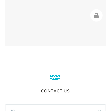


CONTACT US
Mr